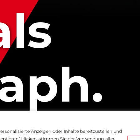
als
raph.
ersonalisierte Anzeigen oder Inhalte bereitzustellen und
zeptieren“ klicken, stimmen Sie der Verwendung aller